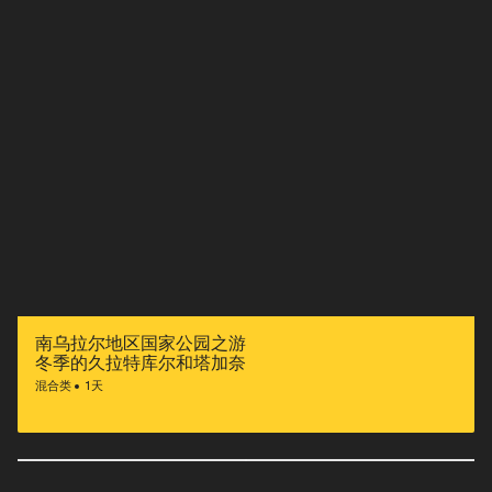
南乌拉尔地区国家公园之游
冬季的久拉特库尔和塔加奈
混合类
1天