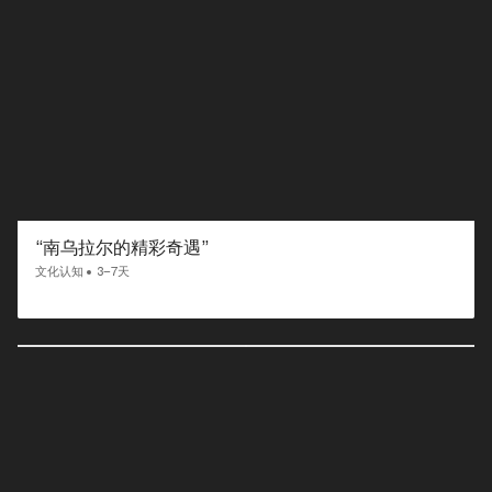
“南乌拉尔的精彩奇遇”
文化认知
3–7天