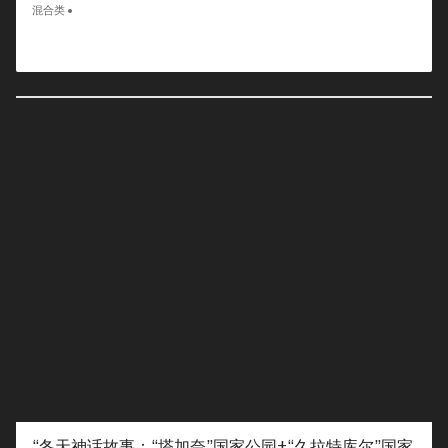
混合类
“冬天神话故事：“塔加奈”国家公园+“久拉特库尔”国家