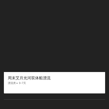
周末艾月光河双体船漂流
漂流类
3–7天