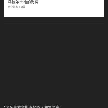
乌拉尔土地的财富
文化认知
2天
“老车里雅宾斯克的怪人和冒险家”