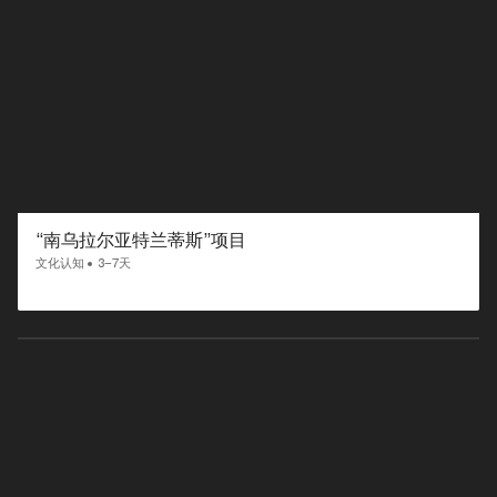
“南乌拉尔亚特兰蒂斯”项目
文化认知
3–7天