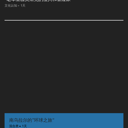
文化认知
1天
南乌拉尔的”环球之旅“
混合类
1天