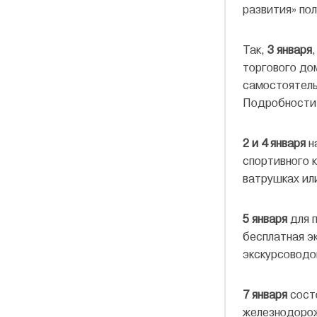
развития» по
Так,
3 января
торгового дом
самостоятель
Подробности 
2 и 4 января
н
спортивного 
ватрушках ил
5 января
для п
бесплатная эк
экскурсоводо
7 января
состо
железнодорож