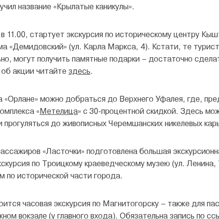
лучил название «Крылатые каникулы».
, в 11.00, стартует экскурсия по историческому центру Кы
а «Демидовский» (ул. Карла Маркса, 4). Кстати, те турис
но, могут получить памятные подарки – достаточно сдела
об акции читайте
здесь
.
а «Орлане» можно добраться до Верхнего Уфалея, где, пре
комплекса «
Метелица
» с 30-процентной скидкой. Здесь мо
и прогуляться до живописных Черемшанских никелевых кар
ассажиров «Ласточки» подготовлена большая экскурсионная
скурсия по Троицкому краеведческому музею (ул. Ленина, 7
м по исторической части города.
ится часовая экскурсия по Магнитогорску – также для па
ном вокзале (у главного входа). Обязательна запись по
сс