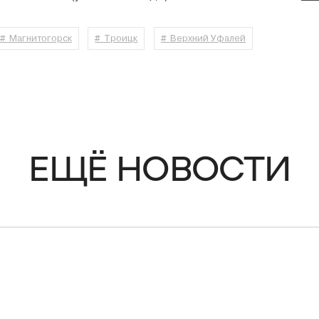
# Магнитогорск
# Троицк
# Верхний Уфалей
ЕЩЁ НОВОСТИ