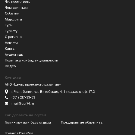
Что посмотреть
Чем заняться
События
Маршруты
Туры
Туристу
О регионе
Новости
Карта
Аудиогиды
Политика конфиденциальности
Видео
Контакты
АНО «Центр проектного развития»
г. Челябинск, ул. Витебская, 4, 1 подъезд, оф. 17.3
(351) 217-33-83
mail@cpr74.ru
Как добавить на портал
Гостиницу или базу отдыха
Предприятие общепита
Сделано в
PressPass