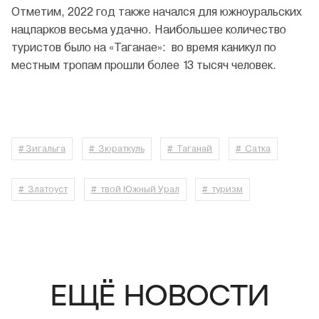
Отметим, 2022 год также начался для южноуральских
нацпарков весьма удачно. Наибольшее количество
туристов было на «Таганае»: во время каникул по
местным тропам прошли более 13 тысяч человек.
# Зигальга
# Зюраткуль
# Таганай
# Сатка
# Златоуст
# твой Южный Урал
# туризм
ЕЩЁ НОВОСТИ