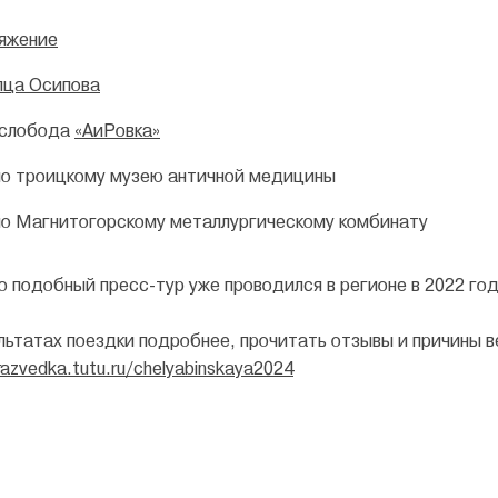
яжение
пца Осипова
 слобода
«АиРовка»
по троицкому музею античной медицины
по Магнитогорскому металлургическому комбинату
о подобный пресс-тур уже проводился в регионе в 2022 год
ультатах поездки подробнее, прочитать отзывы и причины в
razvedka.tutu.ru/chelyabinskaya2024