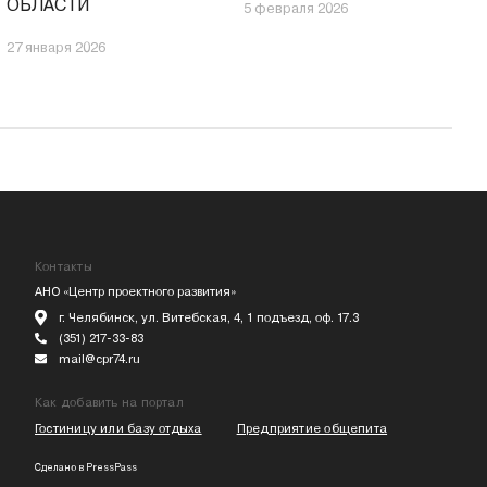
ОБЛАСТИ
5 февраля 2026
27 января 2026
Контакты
АНО «Центр проектного развития»
г. Челябинск, ул. Витебская, 4, 1 подъезд, оф. 17.3
(351) 217-33-83
mail@cpr74.ru
Как добавить на портал
Гостиницу или базу отдыха
Предприятие общепита
Сделано в
PressPass