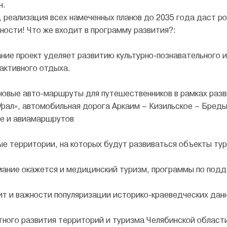
н.
, реализация всех намеченных планов до 2035 года даст ро
ности! Что же входит в программу развития?:
ние проект уделяет развитию культурно-познавательного и
активного отдыха.
овые авто-маршруты для путешественников в рамках раз
Урал», автомобильная дорога Аркаим – Кизильское – Бреды
е и авиамаршрутов
ые территории, на которых будут развиваться объекты ту
мание окажется и медицинский туризм, программы по под
ит и важности популяризации историко-краеведческих дан
тного развития территорий и туризма Челябинской област