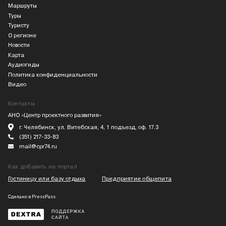
Маршруты
Туры
Туристу
О регионе
Новости
Карта
Аудиогиды
Политика конфиденциальности
Видео
Контакты
АНО «Центр проектного развития»
г. Челябинск, ул. Витебская, 4, 1 подъезд, оф. 17.3
(351) 217-33-83
mail@cpr74.ru
Как добавить на портал
Гостиницу или базу отдыха
Предприятие общепита
Сделано в
PressPass