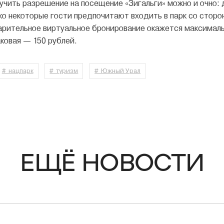
учить разрешение на посещение «Зигальги» можно и очно: д
о некоторые гости предпочитают входить в парк со сторо
арительное виртуальное бронирование окажется максималь
аковая — 150 рублей.
# нацпарк
# туризм
# Южный Урал
ЕЩЁ НОВОСТИ