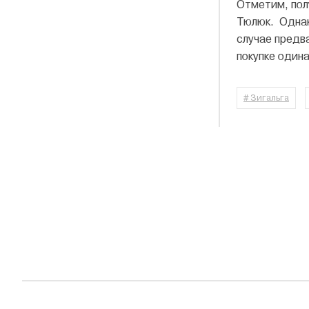
Отметим, пол
Тюлюк. Однак
случае предв
покупке один
# Зигальга