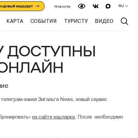
RU
ендовый маршрут
Новости
КАРТА
СОБЫТИЯ
ТУРИСТУ
ВИДЕО
У ДОСТУПНЫ
 ОНЛАЙН
ние
телеграм-канал Зигальга News, новый сервис
абронировать»
на сайте нацпарка
. После необходимо