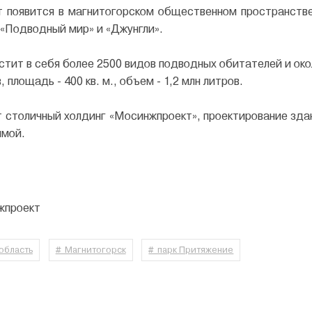
 появится в магнитогорском общественном пространстве
 «Подводный мир» и «Джунгли».
стит в себя более 2500 видов подводных обитателей и око
 площадь - 400 кв. м., объем - 1,2 млн литров.
 столичный холдинг «Мосинжпроект», проектирование здан
ямой.
жпроект
область
# Магнитогорск
# парк Притяжение