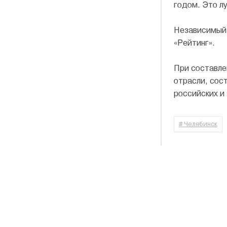
годом. Это л
Независимый 
«Рейтинг».
При составле
отрасли, сос
российских и 
# Челябинск