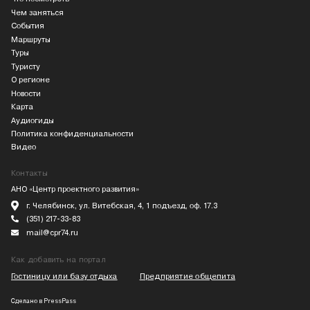
Чем заняться
События
Маршруты
Туры
Туристу
О регионе
Новости
Карта
Аудиогиды
Политика конфиденциальности
Видео
Контакты
АНО «Центр проектного развития»
г. Челябинск, ул. Витебская, 4, 1 подъезд, оф. 17.3
(351) 217-33-83
mail@cpr74.ru
Как добавить на портал
Гостиницу или базу отдыха
Предприятие общепита
Сделано в
PressPass