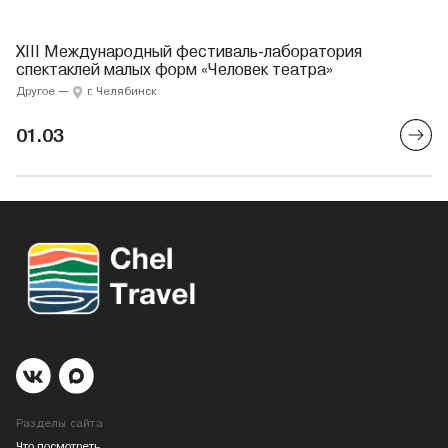
XIII Международный фестиваль-лаборатория
спектаклей малых форм «Человек театра»
Другое
—
г. Челябинск
01.03
Разделы сайта
Что посмотреть