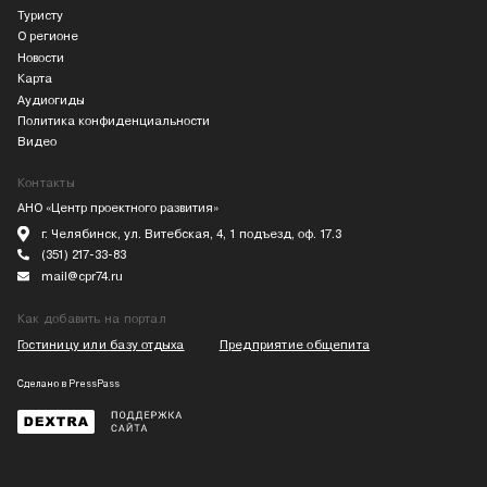
Туристу
О регионе
Новости
Карта
Аудиогиды
Политика конфиденциальности
Видео
Контакты
АНО «Центр проектного развития»
г. Челябинск, ул. Витебская, 4, 1 подъезд, оф. 17.3
(351) 217-33-83
mail@cpr74.ru
Как добавить на портал
Гостиницу или базу отдыха
Предприятие общепита
Сделано в
PressPass