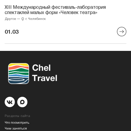
XIII Международный фестиваль-лаборатория
спектаклей малых форм «Человек театра»
Другое
—
г. Челябинск
01.03
Разделы сайта
Что посмотреть
Чем заняться