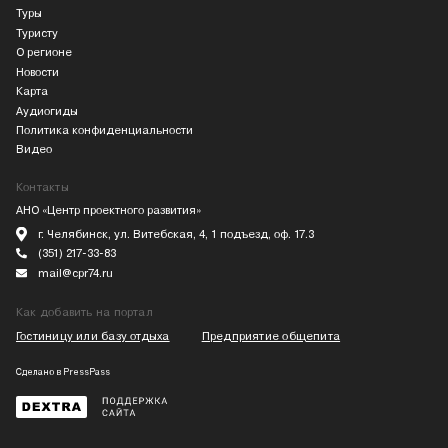
Туры
Туристу
О регионе
Новости
Карта
Аудиогиды
Политика конфиденциальности
Видео
Контакты
АНО «Центр проектного развития»
г. Челябинск, ул. Витебская, 4, 1 подъезд, оф. 17.3
(351) 217-33-83
mail@cpr74.ru
Как добавить на портал
Гостиницу или базу отдыха
Предприятие общепита
Сделано в
PressPass