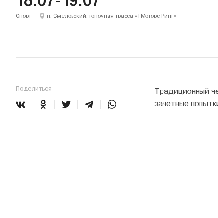
18.07-19.07
Спорт
—
п. Смеловский, гоночная трасса «ТМоторс Ринг»
Поделиться
Традиционный че
зачетные попытки