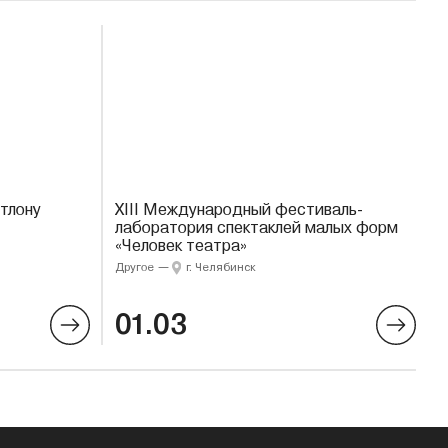
тлону
XIII Международный фестиваль-
лаборатория спектаклей малых форм
«Человек театра»
Другое
—
г. Челябинск
01.03