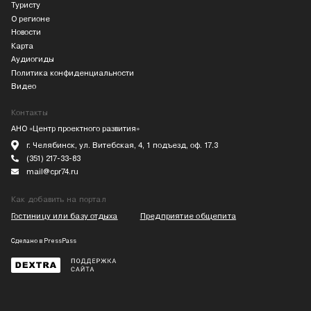
Туристу
О регионе
Новости
Карта
Аудиогиды
Политика конфиденциальности
Видео
Контакты
АНО «Центр проектного развития»
г. Челябинск, ул. Витебская, 4, 1 подъезд, оф. 17.3
(351) 217-33-83
mail@cpr74.ru
Как добавить на портал
Гостиницу или базу отдыха
Предприятие общепита
Сделано в
PressPass