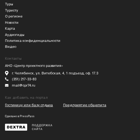
Туры
Туристу
О регионе
Новости
Карта
Аудиогиды
Политика конфиденциальности
Видео
Контакты
АНО «Центр проектного развития»
г. Челябинск, ул. Витебская, 4, 1 подъезд, оф. 17.3
(351) 217-33-83
mail@cpr74.ru
Как добавить на портал
Гостиницу или базу отдыха
Предприятие общепита
Сделано в
PressPass